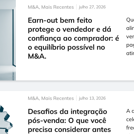
M&A
,
Mais Recentes
julho 27, 2026
Earn-out bem feito
Qu
protege o vendedor e dá
ali
ve
confiança ao comprador: é
pa
o equilíbrio possível no
ati
M&A.
M&A
,
Mais Recentes
julho 13, 2026
Desafios da integração
A a
pós-venda: O que você
cel
fr
precisa considerar antes