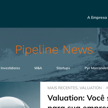
A Empresa
Pipeline News
Investidores
M&A
Startups
Pyr Marconde
MAIS RECENTES
,
VALUATION
A
Valuation: Você
para sua empres