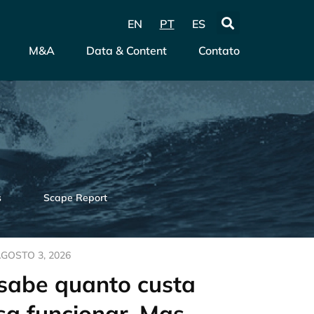
EN
PT
ES
M&A
Data & Content
Contato
s
Scape Report
GOSTO 3, 2026
 sabe quanto custa
a funcionar. Mas