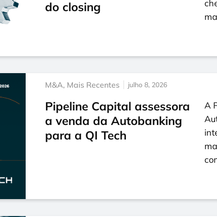
ch
do closing
ma
M&A
,
Mais Recentes
julho 8, 2026
Pipeline Capital assessora
A P
a venda da Autobanking
Au
int
para a QI Tech
mar
co