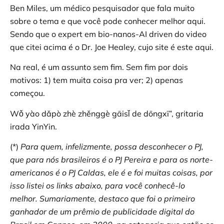
Ben Miles, um médico pesquisador que fala muito
sobre o tema e que você pode conhecer melhor aqui.
Sendo que o expert em bio-nanos-AI driven do video
que citei acima é o Dr. Joe Healey, cujo site é este aqui.
Na real, é um assunto sem fim. Sem fim por dois
motivos: 1) tem muita coisa pra ver; 2) apenas
começou.
Wǒ yào dǎpò zhè zhěnggè gāisǐ de dōngxī”, gritaria
irada YinYin.
(*)
Para quem, infelizmente, possa desconhecer o PJ,
que para nós brasileiros é o PJ Pereira e para os norte-
americanos é o PJ Caldas, ele é e foi muitas coisas, por
isso listei os links abaixo, para você conhecê-lo
melhor. Sumariamente, destaco que foi o primeiro
ganhador de um prêmio de publicidade digital do