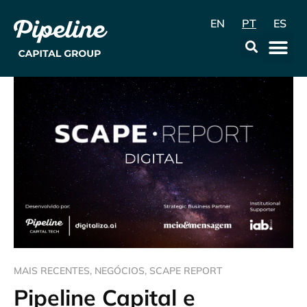
EN
PT
ES
A Empr
Data & Con
MAIS RECENTES
,
NEGÓCIOS
,
SCAPE REPORT
Pipeline Capital e