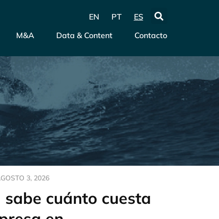
EN
PT
ES
M&A
Data & Content
Contacto
GOSTO 3, 2026
d sabe cuánto cuesta
presa en