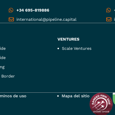
+34 695-819886
international@pipeline.capital
VENTURES
ide
Scale Ventures
ide
ng
 Border
rminos de uso
Mapa del sitio