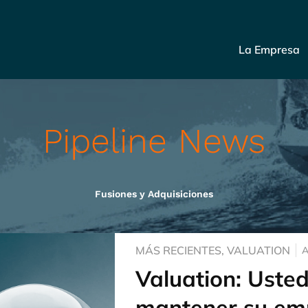
La Empresa
Pipeline News
Fusiones y Adquisiciones
MÁS RECIENTES
,
VALUATION
A
Valuation: Uste
mantener su em