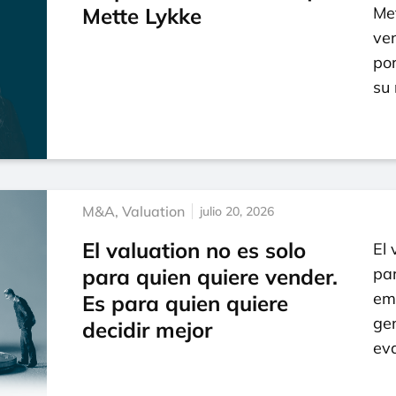
Mette Lykke
Me
ve
por
su
M&A
,
Valuation
julio 20, 2026
El valuation no es solo
El 
para quien quiere vender.
par
em
Es para quien quiere
gen
decidir mejor
eva