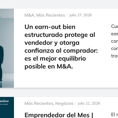
M&A
,
Más Recientes
julio 27, 2026
Un earn-out bien
Cua
estructurado protege al
ear
co
vendedor y otorga
con
confianza al comprador:
tr
es el mejor equilibrio
posible en M&A.
Más Recientes
,
Negócios
julio 21, 2026
Emprendedor del Mes |
El