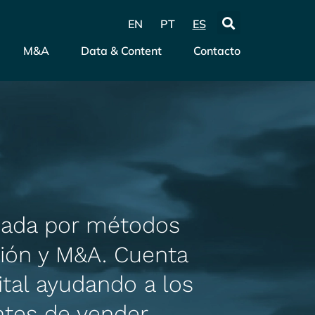
EN
PT
ES
M&A
Data & Content
Contacto
sada por métodos
ión y M&A. Cuenta
ital ayudando a los
tes de vender.