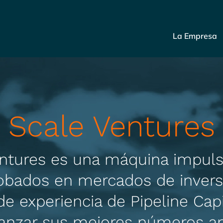
La Empresa
Scale Ventures
entures es una máquina impul
obados en mercados de invers
e experiencia de Pipeline Cap
canzar sus mejores números an