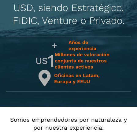
USD, siendo Estratégico,
FIDIC, Venture o Privado.
Años de
+
experiencia
1
Millones de valoración
US
conjunta de nuestros
clientes activos
Oficinas en Latam,
Europa y EEUU
Somos emprendedores por naturaleza y
por nuestra experiencia.