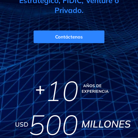
Estratégico, FIDIC, Venture o
Privado.
Contáctenos
10
+
AÑOS DE
EXPERIENCIA
500
MILLONES
USD