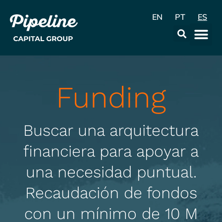
EN
PT
ES
La Emp
Data & Con
Funding
Buscar una arquitectura
financiera para apoyar a
una necesidad puntual.
Recaudación de fondos
con un mínimo de 10 M