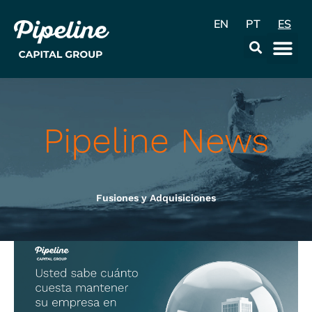
EN
PT
ES
La Emp
Data & Con
Pipeline News
Fusiones y Adquisiciones