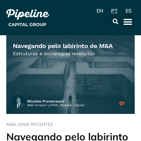
EN
PT
ES
A Empr
Data & Con
M&A
,
MAIS RECENTES
Navegando pelo labirinto