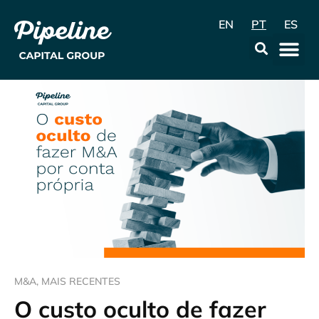
EN
PT
ES
A Empr
Data & Con
M&A
,
MAIS RECENTES
O custo oculto de fazer