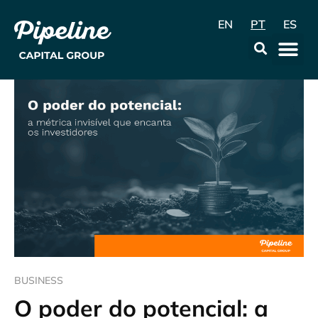
EN
PT
ES
A Empr
Data & Con
BUSINESS
O poder do potencial: a