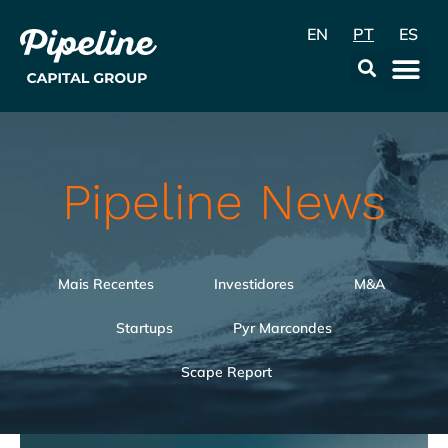
EN
PT
ES
A Empr
Data & Con
Pipeline News
Mais Recentes
Investidores
M&A
Startups
Pyr Marcondes
Scape Report