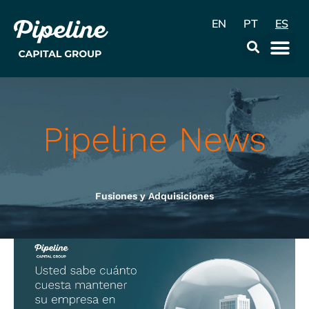
EN
PT
ES
La Emp
Data & Con
Pipeline News
Fusiones y Adquisiciones