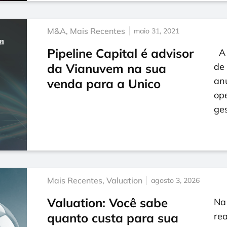
M&A
,
Mais Recentes
maio 31, 2021
Pipeline Capital é advisor
A u
da Vianuvem na sua
de 
an
venda para a Unico
op
ge
Mais Recentes
,
Valuation
agosto 3, 2026
Valuation: Você sabe
Na 
quanto custa para sua
rea