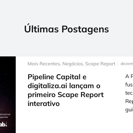
Últimas Postagens
Mais Recentes
,
Negócios
,
Scape Report
dezem
Pipeline Capital e
A P
digitaliza.ai lançam o
fus
tec
primeiro Scape Report
Re
interativo
gu