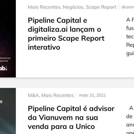
Mais Recentes
,
Negócios
,
Scape Report
dezem
Pipeline Capital e
A P
digitaliza.ai lançam o
fus
tec
primeiro Scape Report
Re
interativo
gu
M&A
,
Mais Recentes
maio 31, 2021
Pipeline Capital é advisor
A u
da Vianuvem na sua
de 
an
venda para a Unico
op