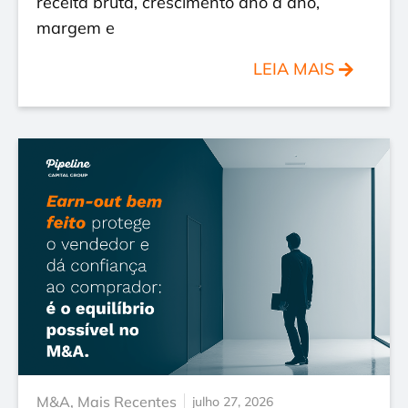
receita bruta, crescimento ano a ano,
margem e
LEIA MAIS
M&A
,
Mais Recentes
julho 27, 2026