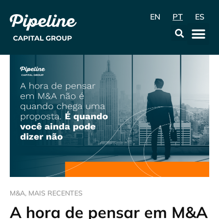
EN
PT
ES
A Empr
Data & Con
M&A
,
MAIS RECENTES
A hora de pensar em M&A