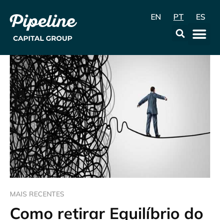
EN
PT
ES
A Empr
Data & Con
MAIS RECENTES
Como retirar Equilíbrio do