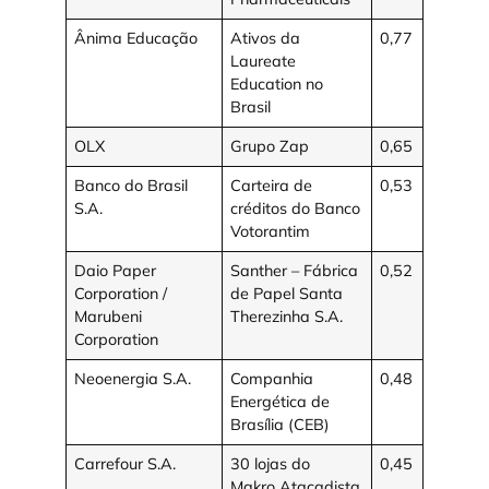
Ânima Educação
Ativos da
0,77
Laureate
Education no
Brasil
OLX
Grupo Zap
0,65
Banco do Brasil
Carteira de
0,53
S.A.
créditos do Banco
Votorantim
Daio Paper
Santher – Fábrica
0,52
Corporation /
de Papel Santa
Marubeni
Therezinha S.A.
Corporation
Neoenergia S.A.
Companhia
0,48
Energética de
Brasília (CEB)
Carrefour S.A.
30 lojas do
0,45
Makro Atacadista