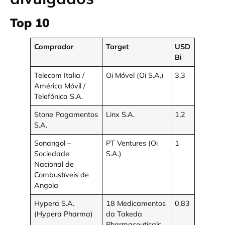
Top 10
Comprador
Target
USD
Bi
Telecom Italia /
Oi Móvel (Oi S.A.)
3,3
América Móvil /
Telefónica S.A.
Stone Pagamentos
Linx S.A.
1,2
S.A.
Sonangol –
PT Ventures (Oi
1
Sociedade
S.A.)
Nacional de
Combustíveis de
Angola
Hypera S.A.
18 Medicamentos
0,83
(Hypera Pharma)
da Takeda
Pharmaceuticals