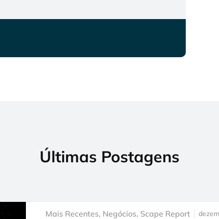
Últimas Postagens
Mais Recentes
,
Negócios
,
Scape Report
dezem