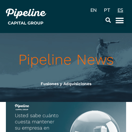
EN
PT
ES
La Emp
Data & Con
Pipeline News
Fusiones y Adquisiciones