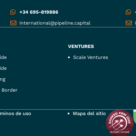
+34 695-819886
international@pipeline.capital
VENTURES
ide
Scale Ventures
ide
ng
 Border
rminos de uso
Mapa del sitio