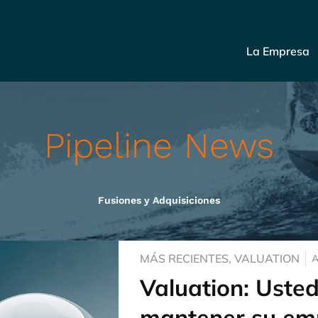
La Empresa
Pipeline News
Fusiones y Adquisiciones
MÁS RECIENTES
,
VALUATION
A
Valuation: Uste
mantener su em