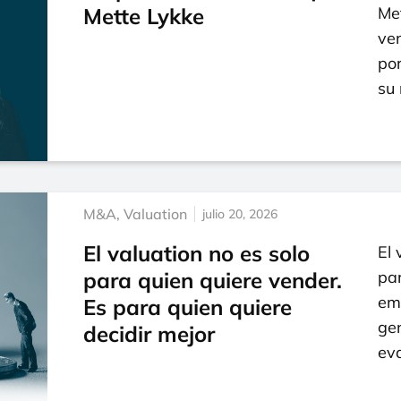
Mette Lykke
Me
ve
por
su
M&A
,
Valuation
julio 20, 2026
El valuation no es solo
El 
para quien quiere vender.
par
em
Es para quien quiere
gen
decidir mejor
eva