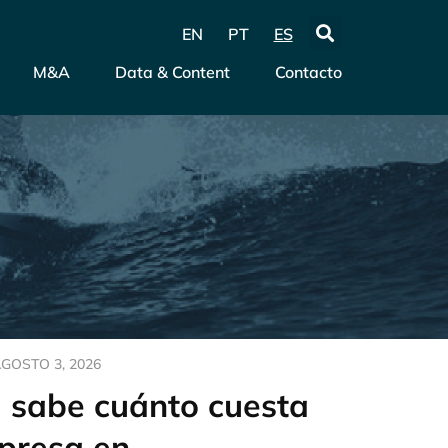
EN
PT
ES
M&A
Data & Content
Contacto
GOSTO 3, 2026
d sabe cuánto cuesta
presa en