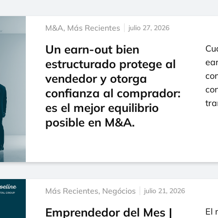
M&A
,
Más Recientes
julio 27, 2026
Un earn-out bien
Cua
estructurado protege al
ear
co
vendedor y otorga
con
confianza al comprador:
tr
es el mejor equilibrio
posible en M&A.
Más Recientes
,
Negócios
julio 21, 2026
Emprendedor del Mes |
El