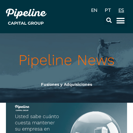
EN
PT
ES
La Emp
Data & Con
Pipeline News
Fusiones y Adquisiciones