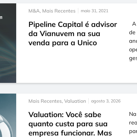
M&A
,
Mais Recentes
maio 31, 2021
Pipeline Capital é advisor
A u
da Vianuvem na sua
de 
an
venda para a Unico
op
ge
Mais Recentes
,
Valuation
agosto 3, 2026
Valuation: Você sabe
Na 
quanto custa para sua
rea
par
empresa funcionar. Mas