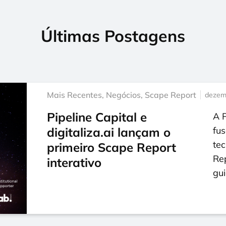
Últimas Postagens
Mais Recentes
,
Negócios
,
Scape Report
dezem
Pipeline Capital e
A P
digitaliza.ai lançam o
fus
tec
primeiro Scape Report
Re
interativo
gu