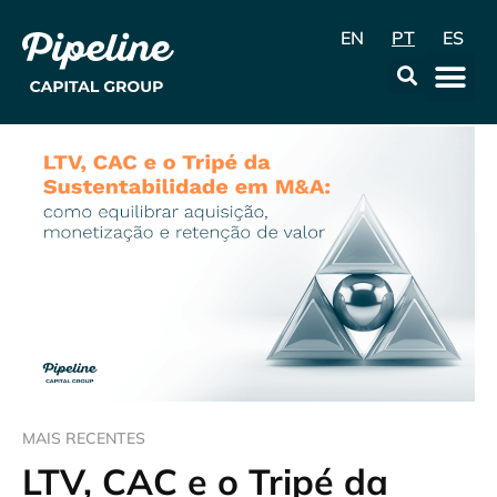
EN
PT
ES
A Empr
Data & Con
MAIS RECENTES
LTV, CAC e o Tripé da