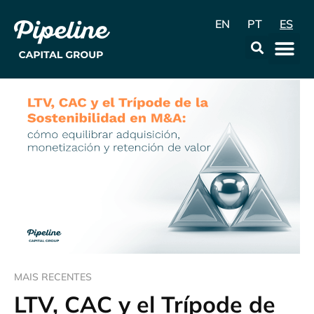
EN
PT
ES
La Emp
Data & Con
MAIS RECENTES
LTV, CAC y el Trípode de