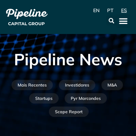
EN
PT
ES
La Emp
Data & Con
Pipeline News
Mais Recentes
Investidores
M&A
Startups
Pyr Marcondes
Scape Report