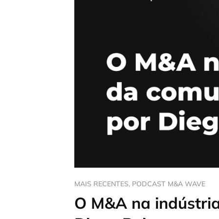
MAIS RECENTES
,
PODCAST M&A WAVE
O M&A na indústri