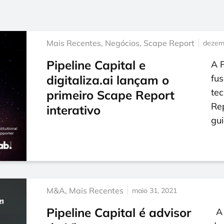
Mais Recentes
,
Negócios
,
Scape Report
dezem
Pipeline Capital e
A P
digitaliza.ai lançam o
fus
tec
primeiro Scape Report
Re
interativo
gu
M&A
,
Mais Recentes
maio 31, 2021
Pipeline Capital é advisor
A u