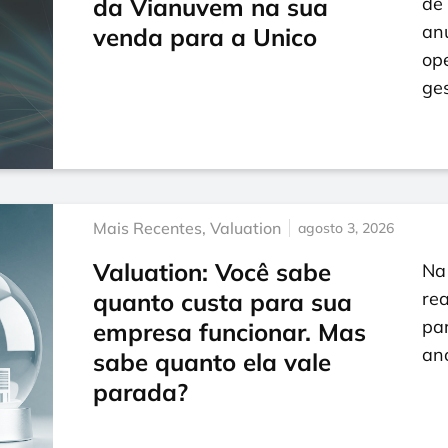
da Vianuvem na sua
de 
an
venda para a Unico
op
ge
Mais Recentes
,
Valuation
agosto 3, 2026
Valuation: Você sabe
Na 
quanto custa para sua
rea
par
empresa funcionar. Mas
an
sabe quanto ela vale
parada?