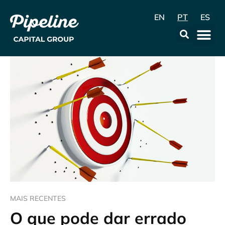
EN
PT
ES
A Empr
Data & Con
MAIS RECENTES
O que pode dar errado