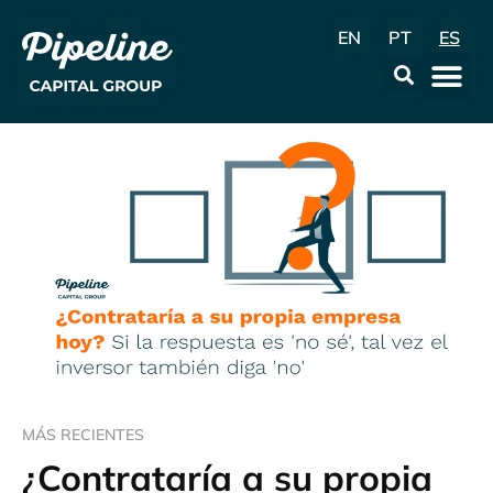
EN
PT
ES
La Emp
Data & Con
MÁS RECIENTES
¿Contrataría a su propia