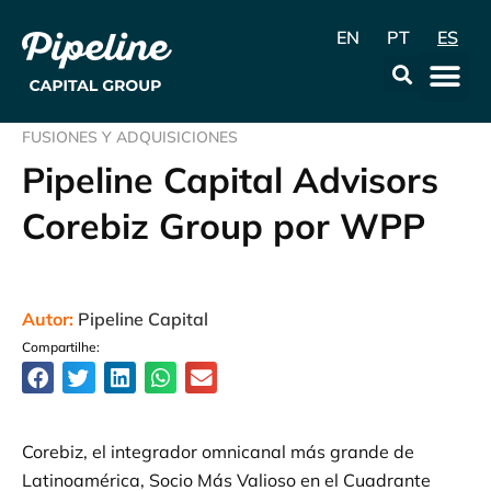
EN
PT
ES
La Emp
Data & Con
FUSIONES Y ADQUISICIONES
Pipeline Capital Advisors
Corebiz Group por WPP
Autor:
Pipeline Capital
Compartilhe:
Corebiz, el integrador omnicanal más grande de
Latinoamérica, Socio Más Valioso en el Cuadrante