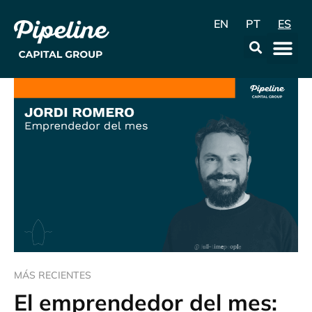
EN
PT
ES
La Emp
Data & Con
MÁS RECIENTES
El emprendedor del mes: