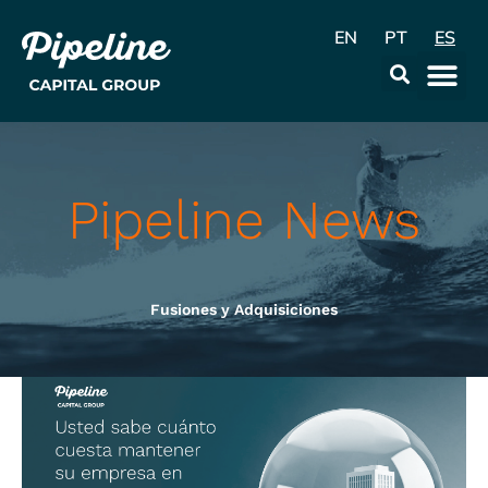
EN
PT
ES
La Emp
Data & Con
Pipeline News
Fusiones y Adquisiciones