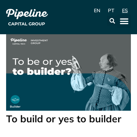
EN
PT
ES
La Emp
Data & Con
To build or yes to builder