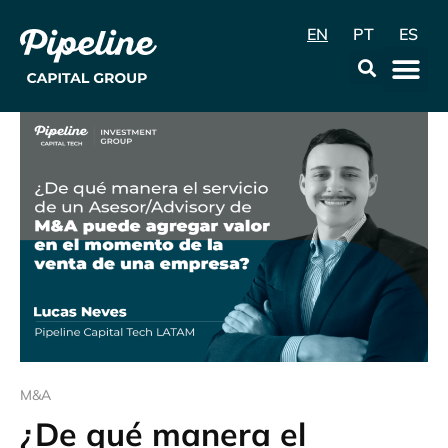
EN
PT
ES
Data & Con
M&A
¿De qué manera el