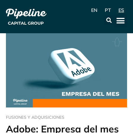
EN
PT
ES
La Emp
Data & Con
FUSIONES Y ADQUISICIONES
Adobe: Empresa del mes